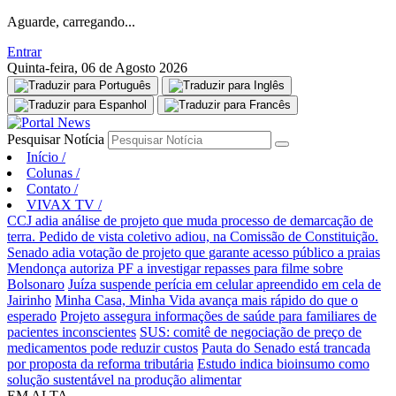
Aguarde, carregando...
Entrar
Quinta-feira, 06 de Agosto 2026
Pesquisar Notícia
Início
/
Colunas
/
Contato
/
VIVAX TV
/
CCJ adia análise de projeto que muda processo de demarcação de
terra. Pedido de vista coletivo adiou, na Comissão de Constituição.
Senado adia votação de projeto que garante acesso público a praias
Mendonça autoriza PF a investigar repasses para filme sobre
Bolsonaro
Juíza suspende perícia em celular apreendido em cela de
Jairinho
Minha Casa, Minha Vida avança mais rápido do que o
esperado
Projeto assegura informações de saúde para familiares de
pacientes inconscientes
SUS: comitê de negociação de preço de
medicamentos pode reduzir custos
Pauta do Senado está trancada
por proposta da reforma tributária
Estudo indica bioinsumo como
solução sustentável na produção alimentar
EM ALTA