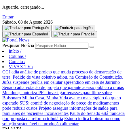
Aguarde, carregando...
Entrar
Sábado, 08 de Agosto 2026
Pesquisar Notícia
Início
/
Colunas
/
Contato
/
VIVAX TV
/
CCJ adia análise de projeto que muda processo de demarcação de
terra. Pedido de vista coletivo adiou, na Comissão de Constituição.
Juíza suspende perícia em celular apreendido em cela de Jairinho
Senado adia votação de projeto que garante acesso público a praias
Mendonça autoriza PF a investigar repasses para filme sobre
Bolsonaro
Minha Casa, Minha Vida avança mais rápido do que o
esperado
SUS: comitê de negociação de preço de medicamentos
pode reduzir custos
Projeto assegura informações de saúde para
familiares de pacientes inconscientes
Pauta do Senado está trancada
por proposta da reforma tributária
Estudo indica bioinsumo como
solução sustentável na produção alimentar
EM ALTA