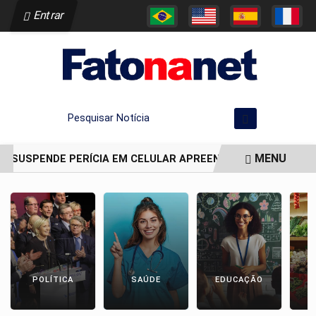
Entrar
Pesquisar Notícia
MENU
A SUSPENDE PERÍCIA EM CELULAR APREENDIDO EM CELA DE J
EM ALTA
POLÍTICA
SAÚDE
EDUCAÇÃO
E