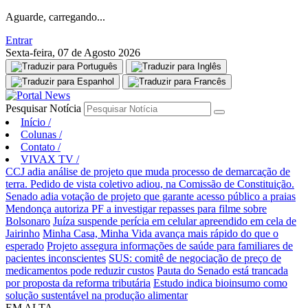
Aguarde, carregando...
Entrar
Sexta-feira, 07 de Agosto 2026
Pesquisar Notícia
Início
/
Colunas
/
Contato
/
VIVAX TV
/
CCJ adia análise de projeto que muda processo de demarcação de
terra. Pedido de vista coletivo adiou, na Comissão de Constituição.
Senado adia votação de projeto que garante acesso público a praias
Mendonça autoriza PF a investigar repasses para filme sobre
Bolsonaro
Juíza suspende perícia em celular apreendido em cela de
Jairinho
Minha Casa, Minha Vida avança mais rápido do que o
esperado
Projeto assegura informações de saúde para familiares de
pacientes inconscientes
SUS: comitê de negociação de preço de
medicamentos pode reduzir custos
Pauta do Senado está trancada
por proposta da reforma tributária
Estudo indica bioinsumo como
solução sustentável na produção alimentar
EM ALTA