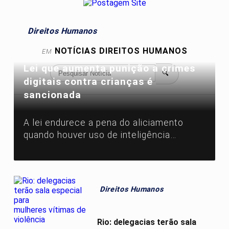
Direitos Humanos
NOTÍCIAS
DIREITOS HUMANOS
EM
Lei que aumenta punição a crimes
🔍
digitais contra crianças é
sancionada
A lei endurece a pena do aliciamento
quando houver uso de inteligência
artificial (IA), deepfake, perfis falsos,
promessa de vantagem ou
aproveitamento de relação de confiança.
Direitos Humanos
Rio: delegacias terão sala