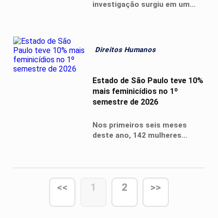
investigação surgiu em um
banheiro. Sob diferentes
camadas de tinta e reparos, a
equipe encontrou números e
inscrições gravados
Direitos Humanos
diretamente na parede.
Estado de São Paulo teve 10%
mais feminicídios no 1º
semestre de 2026
Nos primeiros seis meses
deste ano, 142 mulheres
foram assassinadas em
crimes motivados por
violência de gênero, contra
129 entre janeiro e junho do
<<
1
2
>>
ano passado.