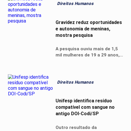
empresas
Direitos Humanos
Gravidez reduz oportunidades
e autonomia de meninas,
mostra pesquisa
A pesquisa ouviu mais de 1,5
mil mulheres de 19 a 29 anos,
em todas as regiões do Brasil,
e comparou dois grupos: as
que engravidaram na infância
ou adolescência e as que não
Direitos Humanos
passaram por essa
experiência.
Unifesp identifica resíduo
compatível com sangue no
antigo DOI-Codi/SP
Outro resultado da