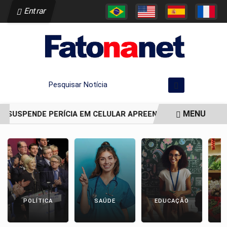
Entrar
Pesquisar Notícia
MENU
A SUSPENDE PERÍCIA EM CELULAR APREENDIDO EM CELA DE J
EM ALTA
POLÍTICA
SAÚDE
EDUCAÇÃO
E