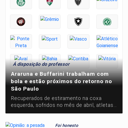
Á disposição do professor
Araruna e Buffarini trabalham com
bola e estão próximos do retorno no
São Paulo
Recuperados de estiramento na coxa
esquerda, sofridos no mês de abril, atletas
aprimoram parte física e, a partir da próxima
semana, já deve
Foi honesto