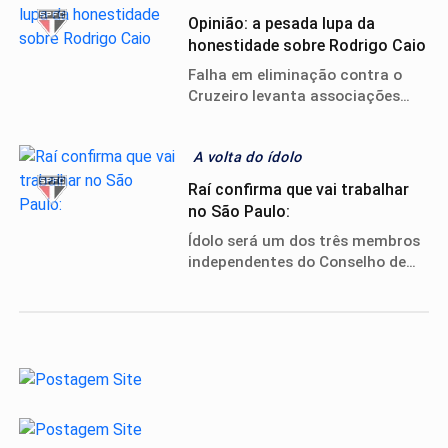
Opinião: a pesada lupa da
honestidade sobre Rodrigo Caio
Falha em eliminação contra o
Cruzeiro levanta associações
pejorativas ao gesto de fair play
do zagueiro do São Paulo.
A volta do ídolo
Raí confirma que vai trabalhar
no São Paulo:
Ídolo será um dos três membros
independentes do Conselho de
Administração, mas não terá
proximidade com o futebol.
Órgão tomará as decisões