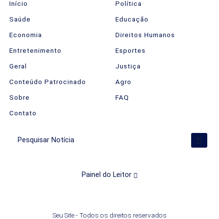
Início
Política
Saúde
Educação
Economia
Direitos Humanos
Entretenimento
Esportes
Geral
Justiça
Conteúdo Patrocinado
Agro
Sobre
FAQ
Contato
Pesquisar Notícia
Painel do Leitor
Termos de Uso e Privacidade
Esse site utiliza cookies para melhorar sua
Seu Site - Todos os direitos reservados