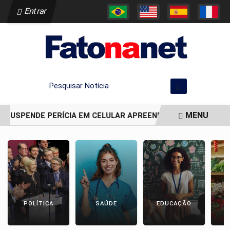
Entrar
Pesquisar Notícia
MENU
 SUSPENDE PERÍCIA EM CELULAR APREENDIDO EM CELA DE JA
EM ALTA
POLÍTICA
SAÚDE
EDUCAÇÃO
E