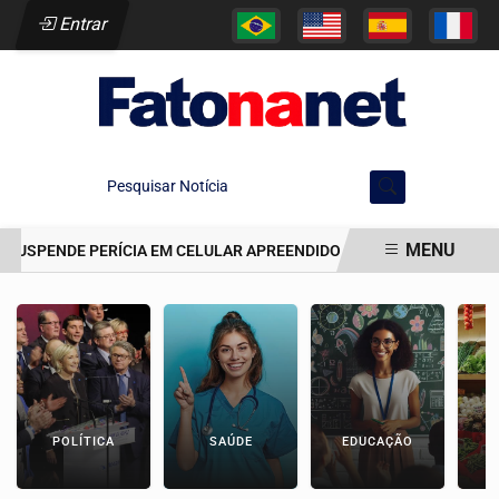
Entrar
Pesquisar Notícia
MENU
 SUSPENDE PERÍCIA EM CELULAR APREENDIDO EM CELA DE JAIRINHO
EM ALTA
POLÍTICA
SAÚDE
EDUCAÇÃO
E