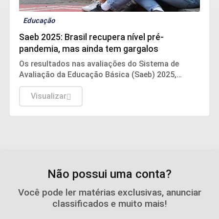
Educação
Saeb 2025: Brasil recupera nível pré-
pandemia, mas ainda tem gargalos
Os resultados nas avaliações do Sistema de
Avaliação da Educação Básica (Saeb) 2025,
divulgados nesta quarta-feira (5) pelo Ministério
da Educação (MEC), em Brasília, mostram que,
Visualizar
apesar da consistente melhora dos indicadores
de proficiência da língua portuguesa e
matemática em todas as etapas de ensino, a
aprendizagem ainda é o principal desafio do
Brasil.
Não possui uma conta?
Você pode ler matérias exclusivas, anunciar
classificados e muito mais!