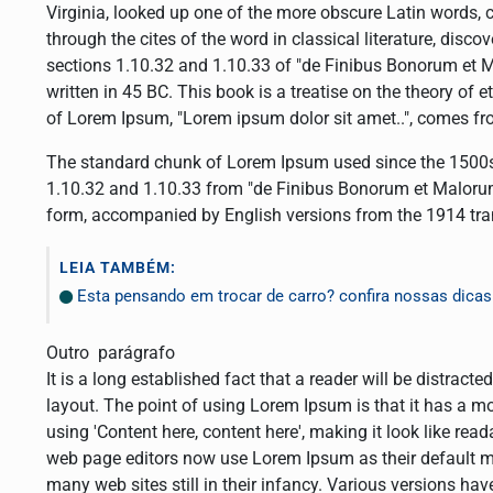
Virginia, looked up one of the more obscure Latin words,
through the cites of the word in classical literature, di
sections 1.10.32 and 1.10.33 of "de Finibus Bonorum et M
written in 45 BC. This book is a treatise on the theory of e
of Lorem Ipsum, "Lorem ipsum dolor sit amet..", comes fro
The standard chunk of Lorem Ipsum used since the 1500s 
1.10.32 and 1.10.33 from "de Finibus Bonorum et Malorum" 
form, accompanied by English versions from the 1914 tr
LEIA TAMBÉM:
Esta pensando em trocar de carro? confira nossas dicas
Outro parágrafo
It is a long established fact that a reader will be distract
layout. The point of using Lorem Ipsum is that it has a mor
using 'Content here, content here', making it look like r
web page editors now use Lorem Ipsum as their default mod
many web sites still in their infancy. Various versions ha