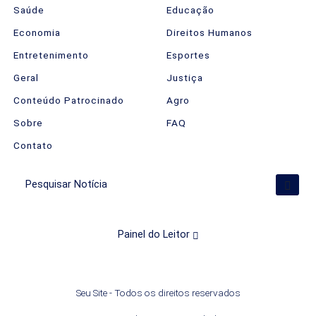
Saúde
Educação
Economia
Direitos Humanos
Entretenimento
Esportes
Geral
Justiça
Conteúdo Patrocinado
Agro
Sobre
FAQ
Contato
Pesquisar Notícia
Termos de Uso e Privacidade
Esse site utiliza cookies para melhorar sua
Painel do Leitor
experiência de navegação. Ao continuar o acesso,
entendemos que você concorda com nossos
Termos de Uso e Privacidade.
PARA MAIS INFORMAÇÕES,
ACESSE NOSSOS TERMOS
Seu Site - Todos os direitos reservados
CLICANDO AQUI