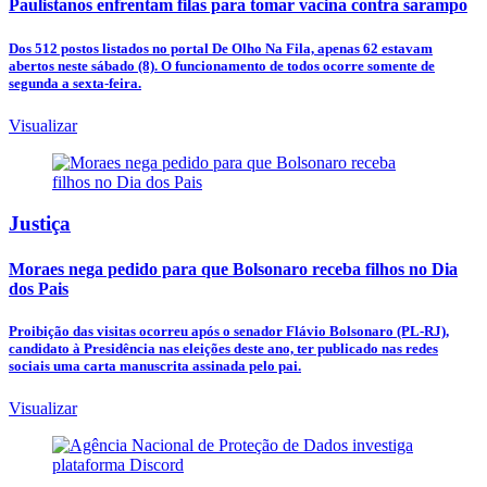
Paulistanos enfrentam filas para tomar vacina contra sarampo
Dos 512 postos listados no portal De Olho Na Fila, apenas 62 estavam
abertos neste sábado (8). O funcionamento de todos ocorre somente de
segunda a sexta-feira.
Visualizar
Justiça
Moraes nega pedido para que Bolsonaro receba filhos no Dia
dos Pais
Proibição das visitas ocorreu após o senador Flávio Bolsonaro (PL-RJ),
candidato à Presidência nas eleições deste ano, ter publicado nas redes
sociais uma carta manuscrita assinada pelo pai.
Visualizar