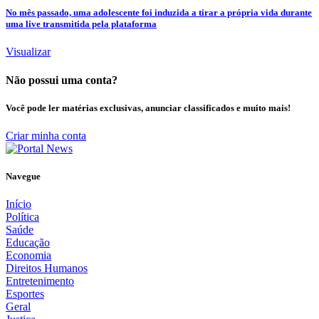
No mês passado, uma adolescente foi induzida a tirar a própria vida durante
uma live transmitida pela plataforma
Visualizar
Não possui uma conta?
Você pode ler matérias exclusivas, anunciar classificados e muito mais!
Criar minha conta
Navegue
Início
Política
Saúde
Educação
Economia
Direitos Humanos
Entretenimento
Esportes
Geral