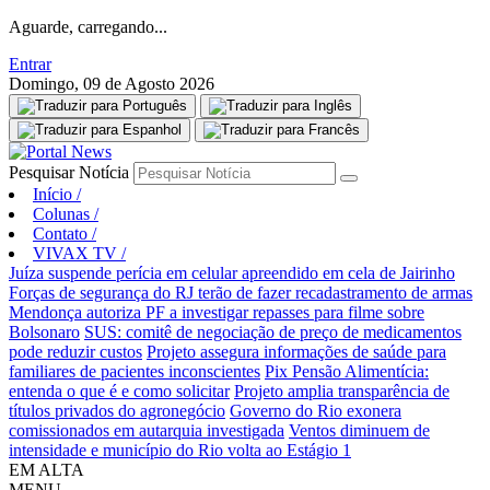
Aguarde, carregando...
Entrar
Domingo, 09 de Agosto 2026
Pesquisar Notícia
Início
/
Colunas
/
Contato
/
VIVAX TV
/
Juíza suspende perícia em celular apreendido em cela de Jairinho
Forças de segurança do RJ terão de fazer recadastramento de armas
Mendonça autoriza PF a investigar repasses para filme sobre
Bolsonaro
SUS: comitê de negociação de preço de medicamentos
pode reduzir custos
Projeto assegura informações de saúde para
familiares de pacientes inconscientes
Pix Pensão Alimentícia:
entenda o que é e como solicitar
Projeto amplia transparência de
títulos privados do agronegócio
Governo do Rio exonera
comissionados em autarquia investigada
Ventos diminuem de
intensidade e município do Rio volta ao Estágio 1
EM ALTA
MENU