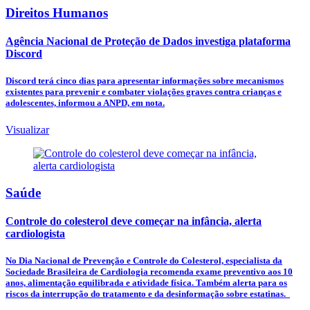
Direitos Humanos
Agência Nacional de Proteção de Dados investiga plataforma
Discord
Discord terá cinco dias para apresentar informações sobre mecanismos
existentes para prevenir e combater violações graves contra crianças e
adolescentes, informou a ANPD, em nota.
Visualizar
Saúde
Controle do colesterol deve começar na infância, alerta
cardiologista
No Dia Nacional de Prevenção e Controle do Colesterol, especialista da
Sociedade Brasileira de Cardiologia recomenda exame preventivo aos 10
anos, alimentação equilibrada e atividade física. Também alerta para os
riscos da interrupção do tratamento e da desinformação sobre estatinas.