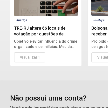
Justiça
Justiça
TRE-RJ altera 66 locais de
Bolsona
votação por questões de
receber 
segurança
Pais
Objetivo é evitar influência do crime
Proibido 
organizado e de milícias. Medida
de agosto
alcança cerca de 188 mil eleitores
argument
de 20 das 92 cidades fluminenses.
Visualizar
caráter h
Visual
Não possui uma conta?
Você pode ler matérias exclusivas, anunciar cl