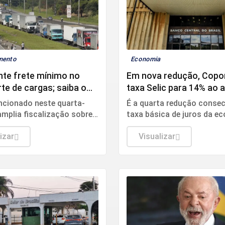
imento
Economia
nte frete mínimo no
Em nova redução, Copo
te de cargas; saiba o
taxa Selic para 14% ao 
da
ncionado neste quarta-
É a quarta redução consec
 amplia fiscalização sobre
taxa básica de juros da e
o do frete.
izar
Visualizar