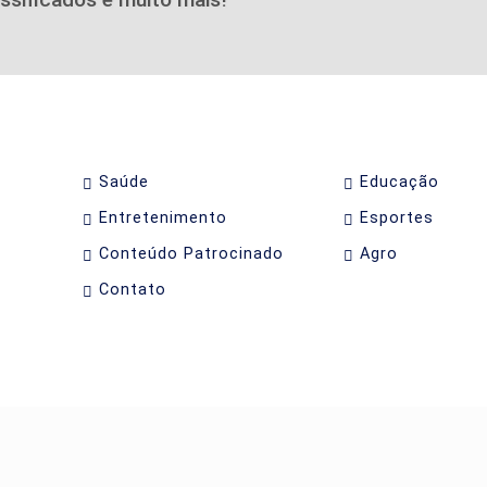
Saúde
Educação
Entretenimento
Esportes
Conteúdo Patrocinado
Agro
Contato
periência de navegação. Ao continuar o acesso, entende
CANDO AQUI