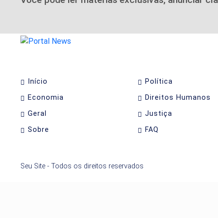
Início
Política
Economia
Direitos Humanos
Geral
Justiça
Sobre
FAQ
Seu Site - Todos os direitos reservados
Termos de Uso e Privacidade
Esse site utiliza cookies para melhorar sua ex
com nossos Termos de Uso e Privacidade.
PARA MAIS INFORMAÇÕES,
ACESSE NOSSOS TERMOS CLI