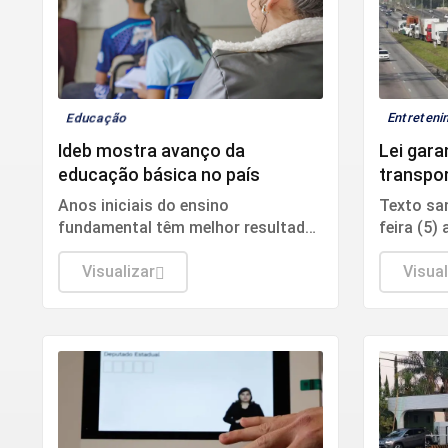
Educação
Entreten
Ideb mostra avanço da
Lei gara
educação básica no país
transpor
que mu
Anos iniciais do ensino
Texto sa
fundamental têm melhor resultado
feira (5)
e indicador supera meta
pagament
Visualizar
Visual