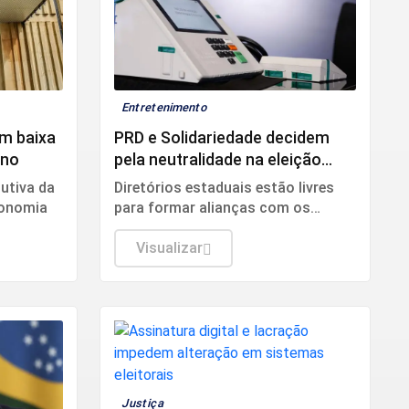
Entretenimento
m baixa
PRD e Solidariedade decidem
ano
pela neutralidade na eleição
presidencial
utiva da
Diretórios estaduais estão livres
conomia
para formar alianças com os
partidos que preferirem.
Visualizar
Justiça