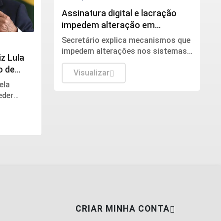
Assinatura digital e lacração
impedem alteração em
sistemas eleitorais
Secretário explica mecanismos que
impedem alterações nos sistemas
iz Lula
das urnas e detalha auditorias
o de
realizadas antes e durante o pleito.
Visualizar
ela
eder
 Trump
 Brasil.
CRIAR MINHA CONTA