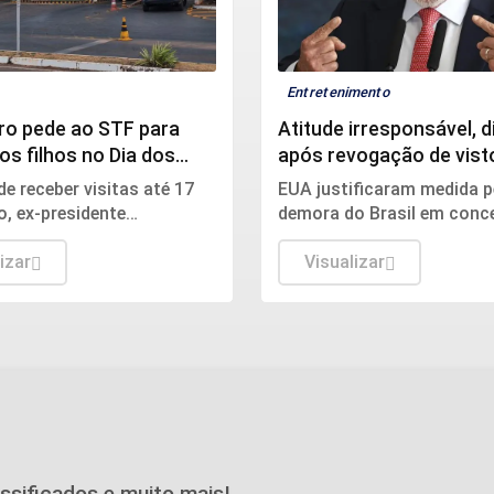
Entretenimento
ro pede ao STF para
Atitude irresponsável, d
os filhos no Dia dos
após revogação de vist
embaixadora
de receber visitas até 17
EUA justificaram medida p
, ex-presidente
demora do Brasil em conc
a que encontro terá
aprovação ao indicado de
umanitário.
izar
para assumir embaixada no
Visualizar
assificados e muito mais!