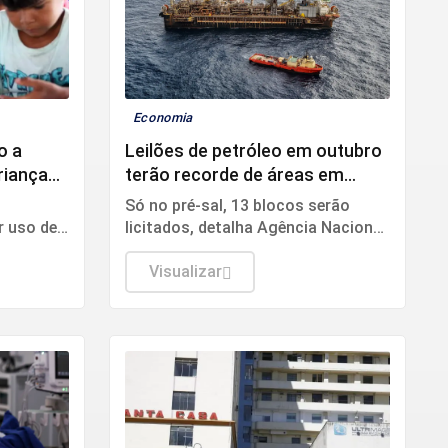
Economia
o a
Leilões de petróleo em outubro
crianças
terão recorde de áreas em
disputa
Só no pré-sal, 13 blocos serão
r uso de
licitados, detalha Agência Nacional
 deepfake,
do Petróleo, Gás Natural e
e
Biocombustíveis (ANP).
Visualizar
nto de