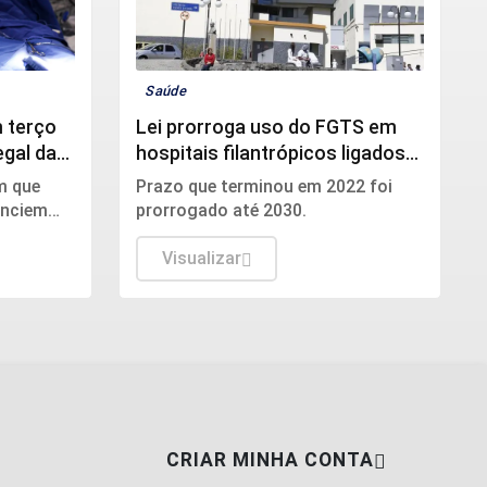
Saúde
 terço
Lei prorroga uso do FGTS em
egal da
hospitais filantrópicos ligados
ao SUS
m que
Prazo que terminou em 2022 foi
unciem
prorrogado até 2030.
hos e à
rurgia
Visualizar
CRIAR MINHA CONTA