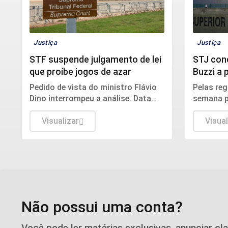
Justiça
Justiça
STF suspende julgamento de lei
STJ con
que proíbe jogos de azar
Buzzi a 
crimes 
Pedido de vista do ministro Flávio
Pelas re
Dino interrompeu a análise. Data
semana p
para retomada do julgamento não
magistra
foi definida.
Visualizar
ele cont
Visual
com salá
de serviç
Não possui uma conta?
Você pode ler matérias exclusivas, anunciar cl