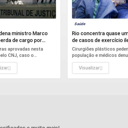
Saúde
dena ministro Marco
Rio concentra quase um
perda de cargo por
de casos de exercício il
sexuais
medicina
gras aprovadas nesta
Cirurgiões plásticos pede
elo CNJ, caso o
população e médicos den
do receba a pena máxima,
irregularidades aos consel
inua afastado do cargo,
izar
Sociedade Brasileira de Ci
Visualizar
rio proporcional ao tempo
Plástica.
o.
assificados e muito mais!