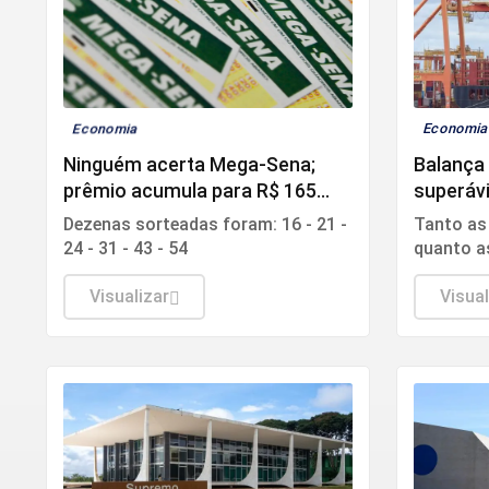
Economia
Economi
Ninguém acerta Mega-Sena;
Balança 
prêmio acumula para R$ 165
superávi
milhões
Dezenas sorteadas foram: 16 - 21 -
Tanto as
24 - 31 - 43 - 54
quanto a
aumenta
Visualizar
período 
Visual