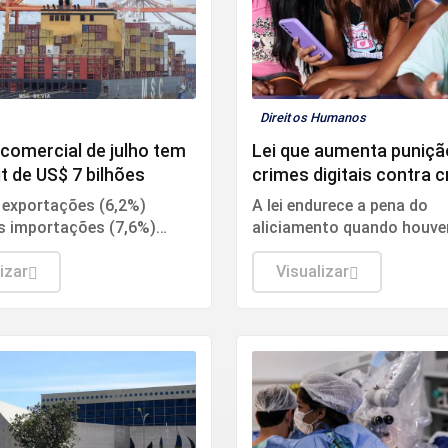
a
Direitos Humanos
comercial de julho tem
Lei que aumenta puniçã
t de US$ 7 bilhões
crimes digitais contra 
é sancionada
 exportações (6,2%)
A lei endurece a pena do
s importações (7,6%)
aliciamento quando houve
ram em relação ao mesmo
inteligência artificial (IA),
do ano passado.
izar
perfis falsos, promessa d
Visualizar
vantagem ou aproveitame
relação de confiança.