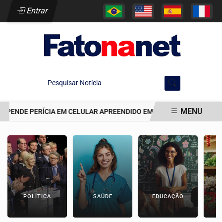
Entrar
Pesquisar Notícia
MENU
SPENDE PERÍCIA EM CELULAR APREENDIDO EM CELA DE JAIRINHO
EM ALTA
POLÍTICA
SAÚDE
EDUCAÇÃO
E