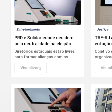
Entretenimento
Justiça
PRD e Solidariedade decidem
TRE-RJ a
pela neutralidade na eleição
votação
presidencial
seguran
Diretórios estaduais estão livres
Objetivo 
para formar alianças com os
organizad
partidos que preferirem.
alcança c
Visualizar
de 20 das
Visual