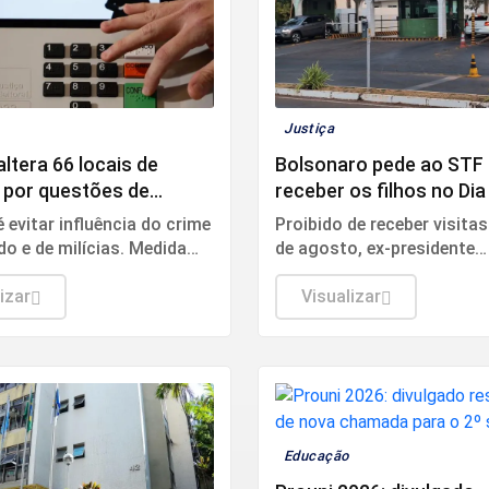
Justiça
ltera 66 locais de
Bolsonaro pede ao STF
 por questões de
receber os filhos no Dia
ça
Pais
é evitar influência do crime
Proibido de receber visitas
o e de milícias. Medida
de agosto, ex-presidente
erca de 188 mil eleitores
argumenta que encontro t
 92 cidades fluminenses.
izar
caráter humanitário.
Visualizar
Educação