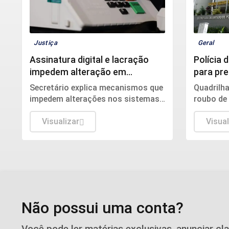
Justiça
Geral
Assinatura digital e lacração
Polícia 
impedem alteração em
para pr
sistemas eleitorais
integra
Secretário explica mecanismos que
Quadrilh
impedem alterações nos sistemas
roubo de 
das urnas e detalha auditorias
entorno,
realizadas antes e durante o pleito.
Visualizar
o poder 
Visual
atuação.
Não possui uma conta?
Você pode ler matérias exclusivas, anunciar cl