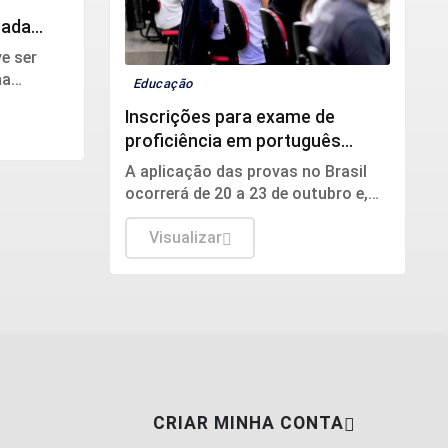
mada
e ser
na
Educação
rior para
Inscrições para exame de
proficiência em português
terminam quinta
A aplicação das provas no Brasil
ocorrerá de 20 a 23 de outubro e,
no exterior, de 24 a 27 de novembro.
Visualizar
CRIAR MINHA CONTA