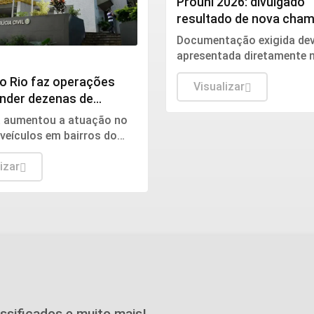
Prouni 2026: divulgado
resultado de nova cha
para o 2º semestre
Documentação exigida dev
apresentada diretamente 
instituição de ensino supe
do Rio faz operações
a qual o estudante foi pré-
Visualizar
ender dezenas de
selecionado.
ntes do CV
a aumentou a atuação no
veículos em bairros do
 como forma de aumentar
econômico e capacidade de
izar
assificados e muito mais!