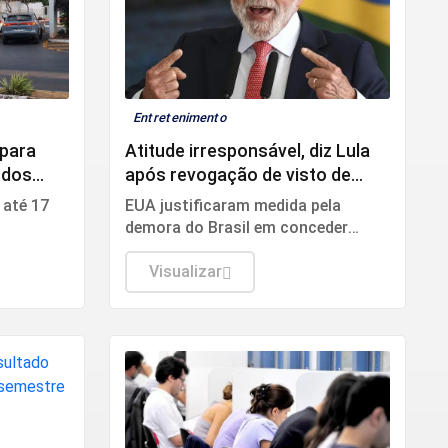
Entretenimento
 para
Atitude irresponsável, diz Lula
 dos
após revogação de visto de
embaixadora
 até 17
EUA justificaram medida pela
demora do Brasil em conceder
erá
aprovação ao indicado de Trump
para assumir embaixada no Brasil.
Visualizar