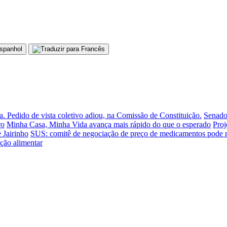
. Pedido de vista coletivo adiou, na Comissão de Constituição.
Senado 
ro
Minha Casa, Minha Vida avança mais rápido do que o esperado
Proj
 Jairinho
SUS: comitê de negociação de preço de medicamentos pode r
ção alimentar