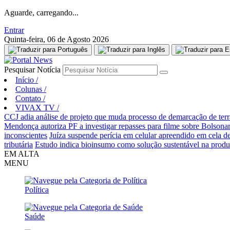
Aguarde, carregando...
Entrar
Quinta-feira, 06 de Agosto 2026
Pesquisar Notícia
Início
/
Colunas
/
Contato
/
VIVAX TV
/
CCJ adia análise de projeto que muda processo de demarcação de terra
Mendonça autoriza PF a investigar repasses para filme sobre Bolsona
inconscientes
Juíza suspende perícia em celular apreendido em cela de
tributária
Estudo indica bioinsumo como solução sustentável na produ
EM ALTA
MENU
Política
Saúde