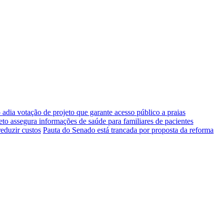
adia votação de projeto que garante acesso público a praias
eto assegura informações de saúde para familiares de pacientes
eduzir custos
Pauta do Senado está trancada por proposta da reforma