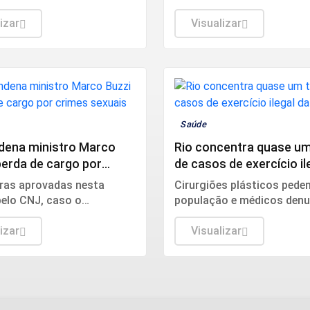
ram em relação ao mesmo
inteligência artificial (IA),
do ano passado.
izar
perfis falsos, promessa d
Visualizar
vantagem ou aproveitame
relação de confiança.
Saúde
dena ministro Marco
Rio concentra quase um
perda de cargo por
de casos de exercício il
sexuais
medicina
gras aprovadas nesta
Cirurgiões plásticos pede
elo CNJ, caso o
população e médicos den
do receba a pena máxima,
irregularidades aos consel
inua afastado do cargo,
izar
Sociedade Brasileira de Ci
Visualizar
rio proporcional ao tempo
Plástica.
o.