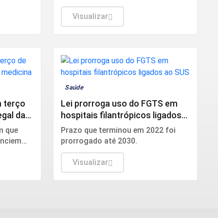
 deepfake,
do Petróleo, Gás Natural e
e
Biocombustíveis (ANP).
Visualizar
nto de
Saúde
 terço
Lei prorroga uso do FGTS em
egal da
hospitais filantrópicos ligados
ao SUS
m que
Prazo que terminou em 2022 foi
unciem
prorrogado até 2030.
hos e à
rurgia
Visualizar