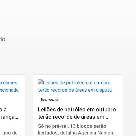
do
Economia
o a
Leilões de petróleo em outubro
crianças
terão recorde de áreas em
disputa
Só no pré-sal, 13 blocos serão
r uso de
licitados, detalha Agência Nacional