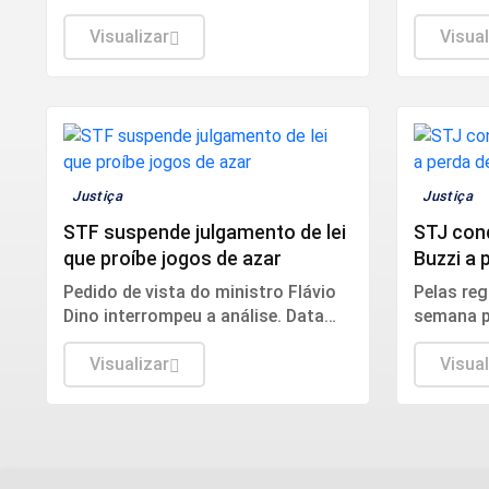
aumenta
Visualizar
período 
Visual
Justiça
Justiça
STF suspende julgamento de lei
STJ con
que proíbe jogos de azar
Buzzi a 
crimes 
Pedido de vista do ministro Flávio
Pelas re
Dino interrompeu a análise. Data
semana p
para retomada do julgamento não
magistra
foi definida.
Visualizar
ele cont
Visual
com salá
de serviç