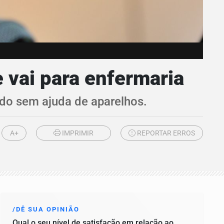
 vai para enfermaria
ndo sem ajuda de aparelhos.
A+
IMPRIMIR
REPORTAR ERROS
/DÊ SUA OPINIÃO
Qual o seu nível de satisfação em relação ao