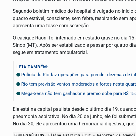
Segundo boletim médico do hospital divulgado no início d
quadro estável, consciente, sem febre, respirando sem a
apresenta uma tosse com secreção.
O cacique Raoni foi internado em estado grave no dia 15 
Sinop (MT). Após ser estabilizado e passar por quatro dia
segue em tratamento ambulatorial.
LEIA TAMBÉM:
Polícia do Rio faz operações para prender dezenas de in
Rio tem previsão ventos moderados a fortes nesta quart
Mega-Sena não tem ganhador e prêmio sobe para R$ 15
Ele está na capital paulista desde o último dia 19, quand
pneumonia aspirativa. No dia 20 de junho, ele foi submeti
No dia 30, ele apresentou uma hemorragia digestiva, que 
FONTE/CRÉDITOS:
Elaine Patrícia Cruz - Repórter da Agênci