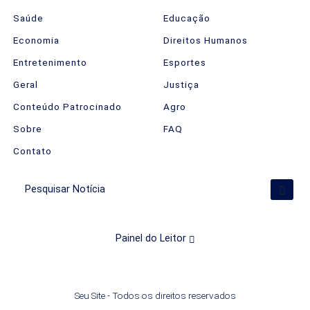
Saúde
Educação
Economia
Direitos Humanos
Entretenimento
Esportes
Geral
Justiça
Conteúdo Patrocinado
Agro
Sobre
FAQ
Contato
Pesquisar Notícia
Painel do Leitor
Termos de Uso e Privacidade
Esse site utiliza cookies para melhorar sua
Seu Site - Todos os direitos reservados
experiência de navegação. Ao continuar o acesso,