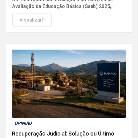
Avaliação da Educação Básica (Saeb) 2025,
divulgados nesta quarta-feira (5) pelo Ministério
da Educação (MEC), em Brasília, mostram que,
Visualizar
apesar da consistente melhora dos indicadores
de proficiência da língua portuguesa e
matemática em todas as etapas de ensino, a
aprendizagem ainda é o principal desafio do
Brasil.
OPINIÃO
Recuperação Judicial: Solução ou Último