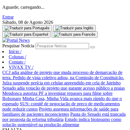
Aguarde, carregando...
Entrar
Sábado, 08 de Agosto 2026
Pesquisar Notícia
Início
/
Colunas
/
Contato
/
VIVAX TV
/
CCJ adia análise de projeto que muda processo de demarcação de
terra. Pedido de vista coletivo adiou, na Comissão de Constituição.
Juíza suspende perícia em celular apreendido em cela de Jairinho
Senado adia votação de projeto que garante acesso público a praias
Mendonça autoriza PF a investigar repasses para filme sobre
Bolsonaro
Minha Casa, Minha Vida avança mais rápido do que o
esperado
SUS: comitê de negociação de preço de medicamentos
pode reduzir custos
Projeto assegura informações de saúde para
familiares de pacientes inconscientes
Pauta do Senado está trancada
por proposta da reforma tributária
Estudo indica bioinsumo como
solução sustentável na produção alimentar
EM ALTA