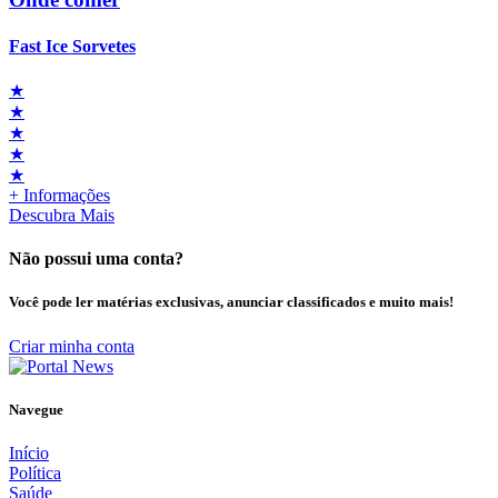
Fast Ice Sorvetes
★
★
★
★
★
+ Informações
Descubra Mais
Não possui uma conta?
Você pode ler matérias exclusivas, anunciar classificados e muito mais!
Criar minha conta
Navegue
Início
Política
Saúde