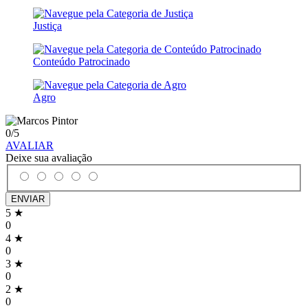
Justiça
Conteúdo Patrocinado
Agro
0
/5
AVALIAR
Deixe sua avaliação
ENVIAR
5 ★
0
4 ★
0
3 ★
0
2 ★
0