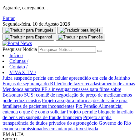
Aguarde, carregando...
Entrar
Segunda-feira, 10 de Agosto 2026
Pesquisar Notícia
Início
/
Colunas
/
Contato
/
VIVAX TV
/
Juíza suspende perícia em celular apreendido em cela de Jairinho
Forças de segurança do RJ terão de fazer recadastramento de armas
Mendonça autoriza PF a investigar repasses para filme sobre
Bolsonaro
SUS: comitê de negociação de preço de medicamentos
pode reduzir custos
Projeto assegura informações de saúde para
familiares de pacientes inconscientes
Pix Pensão Alimentícia:
entenda o que é e como solicitar
Projeto permite bloqueio imediato
de bens em suspeita de fraude financeira
Projeto amplia
transparência de títulos privados do agronegócio
Governo do Rio
exonera comissionados em autarquia investigada
EM ALTA
MENU