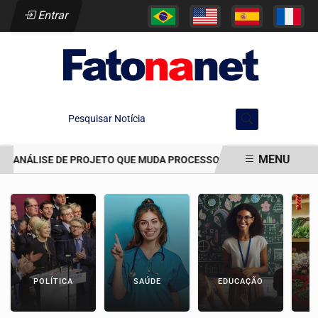
Entrar
Pesquisar Notícia
MENU
IA ANÁLISE DE PROJETO QUE MUDA PROCESSO DE DEMARCAÇÃO DE TE
EM ALTA
POLÍTICA
SAÚDE
EDUCAÇÃO
E